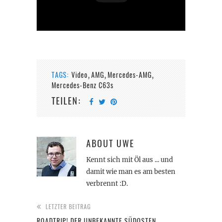
TAGS:
Video
AMG
Mercedes-AMG
,
,
,
Mercedes-Benz C63s
TEILEN:
ABOUT
UWE
Kennt sich mit Öl aus ... und
damit wie man es am besten
verbrennt :D.
LETZTER BEITRAG
ROADTRIP! DER UNBEKANNTE SÜDOSTEN