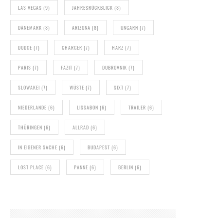
LAS VEGAS
(9)
JAHRESRÜCKBLICK
(8)
DÄNEMARK
(8)
ARIZONA
(8)
UNGARN
(7)
DODGE
(7)
CHARGER
(7)
HARZ
(7)
PARIS
(7)
FAZIT
(7)
DUBROVNIK
(7)
SLOWAKEI
(7)
WÜSTE
(7)
SIXT
(7)
NIEDERLANDE
(6)
LISSABON
(6)
TRAILER
(6)
THÜRINGEN
(6)
ALLRAD
(6)
IN EIGENER SACHE
(6)
BUDAPEST
(6)
LOST PLACE
(6)
PANNE
(6)
BERLIN
(6)