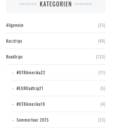
KATEGORIEN
Allgemein
(25)
Kurztrips
(48)
Roadtrips
(133)
#OTRAmerika22
(11)
#EUROadtrip21
(5)
#OTRAmerika19
(4)
Sommertour 2015
(23)