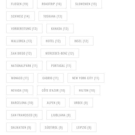
FLIEGEN
(19)
ROADTRIP
(16)
SLOWENIEN
(15)
SCHWEIZ
(14)
TOSKANA
(13)
VORBEREITUNG
(13)
KANADA
(13)
MALLORCA
(13)
HOTEL
(12)
INSEL
(12)
SAN DIEGO
(12)
MERCEDES-BENZ
(12)
NATIONALPARK
(11)
PORTUGAL
(11)
MONACO
(11)
CABRIO
(11)
NEW YORK CITY
(11)
NEVADA
(10)
CÔTE D'AZUR
(10)
HILTON
(10)
BARCELONA
(10)
ALPEN
(9)
URBEX
(9)
SAN FRANCISCO
(9)
LJUBLJANA
(9)
DALMATIEN
(9)
SÜDTIROL
(9)
LEIPZIG
(9)