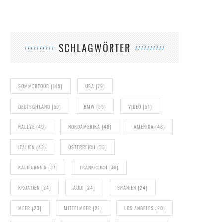
SCHLAGWÖRTER
SOMMERTOUR
(105)
USA
(79)
DEUTSCHLAND
(59)
BMW
(55)
VIDEO
(51)
RALLYE
(49)
NORDAMERIKA
(48)
AMERIKA
(48)
ITALIEN
(43)
ÖSTERREICH
(38)
KALIFORNIEN
(37)
FRANKREICH
(30)
KROATIEN
(24)
AUDI
(24)
SPANIEN
(24)
MEER
(23)
MITTELMEER
(21)
LOS ANGELES
(20)