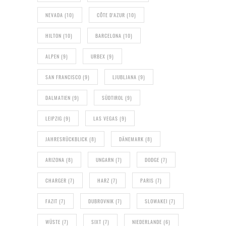
NEVADA
(10)
CÔTE D'AZUR
(10)
HILTON
(10)
BARCELONA
(10)
ALPEN
(9)
URBEX
(9)
SAN FRANCISCO
(9)
LJUBLJANA
(9)
DALMATIEN
(9)
SÜDTIROL
(9)
LEIPZIG
(9)
LAS VEGAS
(9)
JAHRESRÜCKBLICK
(8)
DÄNEMARK
(8)
ARIZONA
(8)
UNGARN
(7)
DODGE
(7)
CHARGER
(7)
HARZ
(7)
PARIS
(7)
FAZIT
(7)
DUBROVNIK
(7)
SLOWAKEI
(7)
WÜSTE
(7)
SIXT
(7)
NIEDERLANDE
(6)