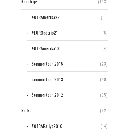
Roadtrips
(133)
#OTRAmerika22
(11)
#EUROadtrip21
(5)
#OTRAmerika19
(4)
Sommertour 2015
(23)
Sommertour 2013
(49)
Sommertour 2012
(35)
Rallye
(52)
#OTRARallye2016
(14)