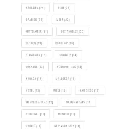
KROATIEN
(24)
AUDI
(24)
SPANIEN
(24)
MEER
(23)
MITTELMEER
(21)
LOS ANGELES
(20)
FLIEGEN
(19)
ROADTRIP
(16)
SLOWENIEN
(15)
SCHWEIZ
(14)
TOSKANA
(13)
VORBEREITUNG
(13)
KANADA
(13)
MALLORCA
(13)
HOTEL
(12)
INSEL
(12)
SAN DIEGO
(12)
MERCEDES-BENZ
(12)
NATIONALPARK
(11)
PORTUGAL
(11)
MONACO
(11)
CABRIO
(11)
NEW YORK CITY
(11)