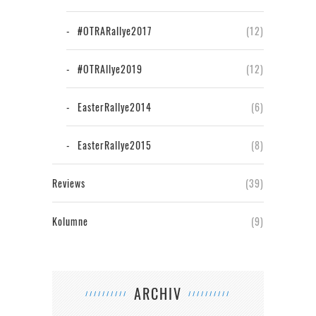
#OTRARallye2017
(12)
#OTRAllye2019
(12)
EasterRallye2014
(6)
EasterRallye2015
(8)
Reviews
(39)
Kolumne
(9)
ARCHIV