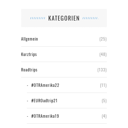
KATEGORIEN
Allgemein
(25)
Kurztrips
(48)
Roadtrips
(133)
#OTRAmerika22
(11)
#EUROadtrip21
(5)
#OTRAmerika19
(4)