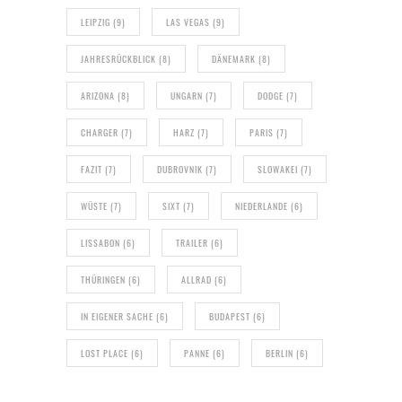
LEIPZIG
(9)
LAS VEGAS
(9)
JAHRESRÜCKBLICK
(8)
DÄNEMARK
(8)
ARIZONA
(8)
UNGARN
(7)
DODGE
(7)
CHARGER
(7)
HARZ
(7)
PARIS
(7)
FAZIT
(7)
DUBROVNIK
(7)
SLOWAKEI
(7)
WÜSTE
(7)
SIXT
(7)
NIEDERLANDE
(6)
LISSABON
(6)
TRAILER
(6)
THÜRINGEN
(6)
ALLRAD
(6)
IN EIGENER SACHE
(6)
BUDAPEST
(6)
LOST PLACE
(6)
PANNE
(6)
BERLIN
(6)