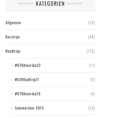
KATEGORIEN
Allgemein
(25)
Kurztrips
(48)
Roadtrips
(133)
#OTRAmerika22
(11)
#EUROadtrip21
(5)
#OTRAmerika19
(4)
Sommertour 2015
(23)