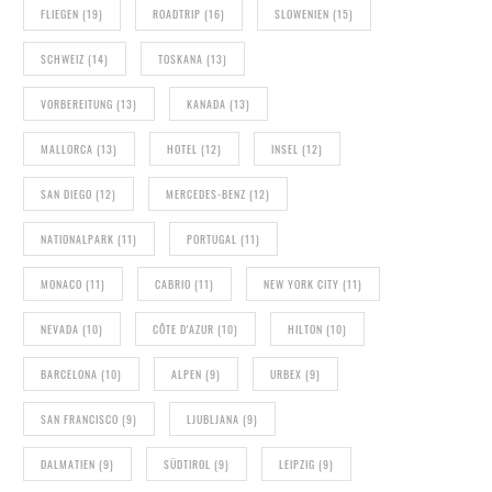
FLIEGEN
(19)
ROADTRIP
(16)
SLOWENIEN
(15)
SCHWEIZ
(14)
TOSKANA
(13)
VORBEREITUNG
(13)
KANADA
(13)
MALLORCA
(13)
HOTEL
(12)
INSEL
(12)
SAN DIEGO
(12)
MERCEDES-BENZ
(12)
NATIONALPARK
(11)
PORTUGAL
(11)
MONACO
(11)
CABRIO
(11)
NEW YORK CITY
(11)
NEVADA
(10)
CÔTE D'AZUR
(10)
HILTON
(10)
BARCELONA
(10)
ALPEN
(9)
URBEX
(9)
SAN FRANCISCO
(9)
LJUBLJANA
(9)
DALMATIEN
(9)
SÜDTIROL
(9)
LEIPZIG
(9)