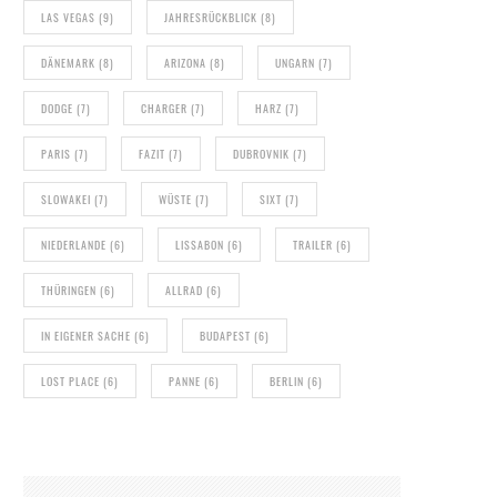
LAS VEGAS
(9)
JAHRESRÜCKBLICK
(8)
DÄNEMARK
(8)
ARIZONA
(8)
UNGARN
(7)
DODGE
(7)
CHARGER
(7)
HARZ
(7)
PARIS
(7)
FAZIT
(7)
DUBROVNIK
(7)
SLOWAKEI
(7)
WÜSTE
(7)
SIXT
(7)
NIEDERLANDE
(6)
LISSABON
(6)
TRAILER
(6)
THÜRINGEN
(6)
ALLRAD
(6)
IN EIGENER SACHE
(6)
BUDAPEST
(6)
LOST PLACE
(6)
PANNE
(6)
BERLIN
(6)