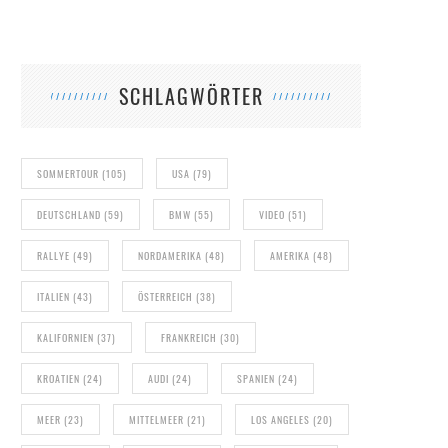
SCHLAGWÖRTER
SOMMERTOUR
(105)
USA
(79)
DEUTSCHLAND
(59)
BMW
(55)
VIDEO
(51)
RALLYE
(49)
NORDAMERIKA
(48)
AMERIKA
(48)
ITALIEN
(43)
ÖSTERREICH
(38)
KALIFORNIEN
(37)
FRANKREICH
(30)
KROATIEN
(24)
AUDI
(24)
SPANIEN
(24)
MEER
(23)
MITTELMEER
(21)
LOS ANGELES
(20)