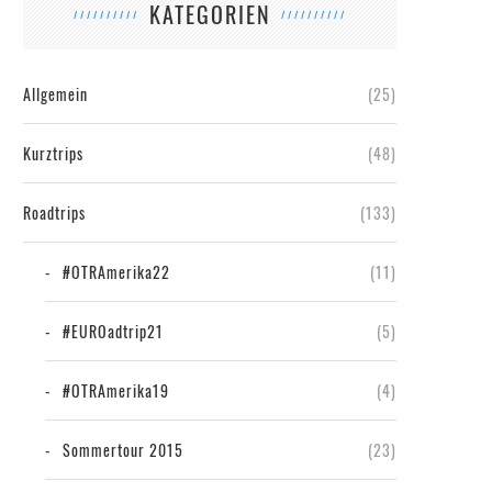
KATEGORIEN
Allgemein
(25)
Kurztrips
(48)
Roadtrips
(133)
#OTRAmerika22
(11)
#EUROadtrip21
(5)
#OTRAmerika19
(4)
Sommertour 2015
(23)