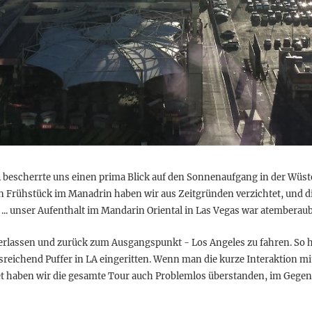
SA bescherrte uns einen prima Blick auf den Sonnenaufgang in der Wüste
n Frühstück im Manadrin haben wir aus Zeitgründen verzichtet, und di
 ... unser Aufenthalt im Mandarin Oriental in Las Vegas war atemberau
u verlassen und zurück zum Ausgangspunkt - Los Angeles zu fahren. S
sreichend Puffer in LA eingeritten. Wenn man die kurze Interaktion m
t haben wir die gesamte Tour auch Problemlos überstanden, im Gegens