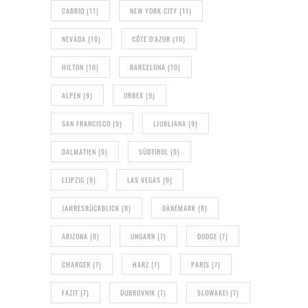
CABRIO
(11)
NEW YORK CITY
(11)
NEVADA
(10)
CÔTE D'AZUR
(10)
HILTON
(10)
BARCELONA
(10)
ALPEN
(9)
URBEX
(9)
SAN FRANCISCO
(9)
LJUBLJANA
(9)
DALMATIEN
(9)
SÜDTIROL
(9)
LEIPZIG
(9)
LAS VEGAS
(9)
JAHRESRÜCKBLICK
(8)
DÄNEMARK
(8)
ARIZONA
(8)
UNGARN
(7)
DODGE
(7)
CHARGER
(7)
HARZ
(7)
PARIS
(7)
FAZIT
(7)
DUBROVNIK
(7)
SLOWAKEI
(7)