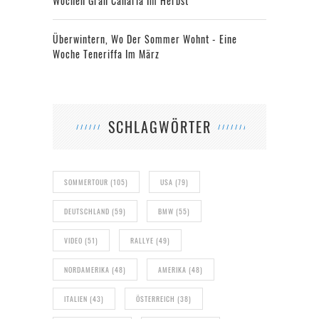
Wochen Gran Canaria Im Herbst
Überwintern, Wo Der Sommer Wohnt - Eine
Woche Teneriffa Im März
SCHLAGWÖRTER
SOMMERTOUR
(105)
USA
(79)
DEUTSCHLAND
(59)
BMW
(55)
VIDEO
(51)
RALLYE
(49)
NORDAMERIKA
(48)
AMERIKA
(48)
ITALIEN
(43)
ÖSTERREICH
(38)