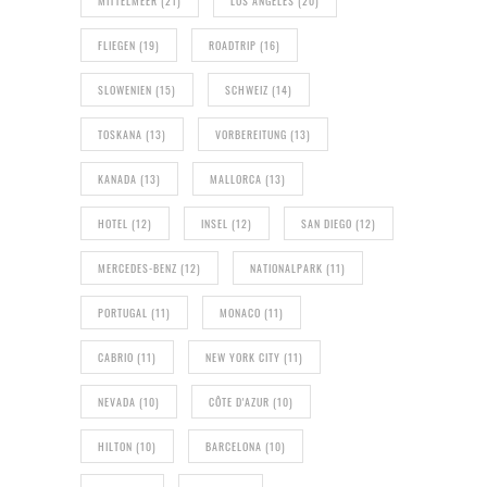
MITTELMEER
(21)
LOS ANGELES
(20)
FLIEGEN
(19)
ROADTRIP
(16)
SLOWENIEN
(15)
SCHWEIZ
(14)
TOSKANA
(13)
VORBEREITUNG
(13)
KANADA
(13)
MALLORCA
(13)
HOTEL
(12)
INSEL
(12)
SAN DIEGO
(12)
MERCEDES-BENZ
(12)
NATIONALPARK
(11)
PORTUGAL
(11)
MONACO
(11)
CABRIO
(11)
NEW YORK CITY
(11)
NEVADA
(10)
CÔTE D'AZUR
(10)
HILTON
(10)
BARCELONA
(10)