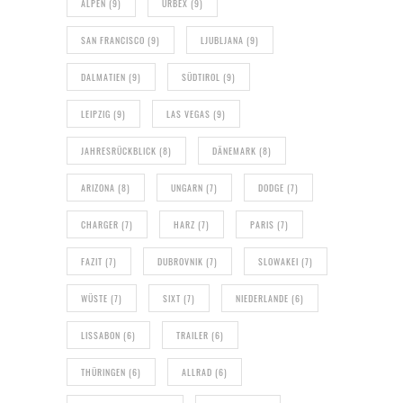
ALPEN
(9)
URBEX
(9)
SAN FRANCISCO
(9)
LJUBLJANA
(9)
DALMATIEN
(9)
SÜDTIROL
(9)
LEIPZIG
(9)
LAS VEGAS
(9)
JAHRESRÜCKBLICK
(8)
DÄNEMARK
(8)
ARIZONA
(8)
UNGARN
(7)
DODGE
(7)
CHARGER
(7)
HARZ
(7)
PARIS
(7)
FAZIT
(7)
DUBROVNIK
(7)
SLOWAKEI
(7)
WÜSTE
(7)
SIXT
(7)
NIEDERLANDE
(6)
LISSABON
(6)
TRAILER
(6)
THÜRINGEN
(6)
ALLRAD
(6)