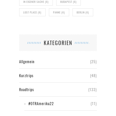
IN EIGENER SACHE
(6)
BUDAPEST
(6)
LOST PLACE
(6)
PANNE
(6)
BERLIN
(6)
KATEGORIEN
Allgemein
(25)
Kurztrips
(48)
Roadtrips
(133)
#OTRAmerika22
(11)