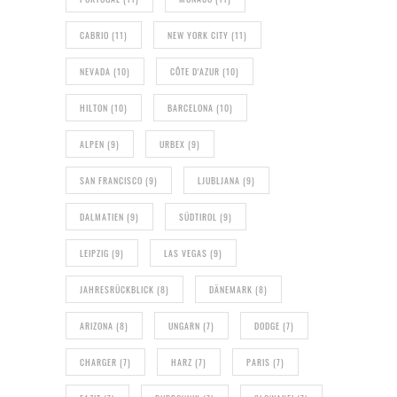
CABRIO
(11)
NEW YORK CITY
(11)
NEVADA
(10)
CÔTE D'AZUR
(10)
HILTON
(10)
BARCELONA
(10)
ALPEN
(9)
URBEX
(9)
SAN FRANCISCO
(9)
LJUBLJANA
(9)
DALMATIEN
(9)
SÜDTIROL
(9)
LEIPZIG
(9)
LAS VEGAS
(9)
JAHRESRÜCKBLICK
(8)
DÄNEMARK
(8)
ARIZONA
(8)
UNGARN
(7)
DODGE
(7)
CHARGER
(7)
HARZ
(7)
PARIS
(7)