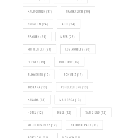
KALIFORNIEN
(37)
FRANKREICH
(30)
KROATIEN
(24)
AUDI
(24)
SPANIEN
(24)
MEER
(23)
MITTELMEER
(21)
LOS ANGELES
(20)
FLIEGEN
(19)
ROADTRIP
(16)
SLOWENIEN
(15)
SCHWEIZ
(14)
TOSKANA
(13)
VORBEREITUNG
(13)
KANADA
(13)
MALLORCA
(13)
HOTEL
(12)
INSEL
(12)
SAN DIEGO
(12)
MERCEDES-BENZ
(12)
NATIONALPARK
(11)
PORTUGAL
(11)
MONACO
(11)