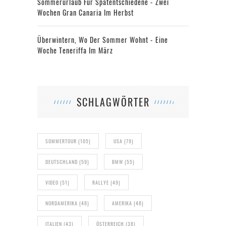
Sommerurlaub Für Spätentschiedene - Zwei
Wochen Gran Canaria Im Herbst
Überwintern, Wo Der Sommer Wohnt - Eine
Woche Teneriffa Im März
SCHLAGWÖRTER
SOMMERTOUR
(105)
USA
(79)
DEUTSCHLAND
(59)
BMW
(55)
VIDEO
(51)
RALLYE
(49)
NORDAMERIKA
(48)
AMERIKA
(48)
ITALIEN
(43)
ÖSTERREICH
(38)