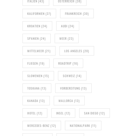
ITALIEN
(43)
ÖSTERREICH
(38)
KALIFORNIEN
(37)
FRANKREICH
(30)
KROATIEN
(24)
AUDI
(24)
SPANIEN
(24)
MEER
(23)
MITTELMEER
(21)
LOS ANGELES
(20)
FLIEGEN
(19)
ROADTRIP
(16)
SLOWENIEN
(15)
SCHWEIZ
(14)
TOSKANA
(13)
VORBEREITUNG
(13)
KANADA
(13)
MALLORCA
(13)
HOTEL
(12)
INSEL
(12)
SAN DIEGO
(12)
MERCEDES-BENZ
(12)
NATIONALPARK
(11)