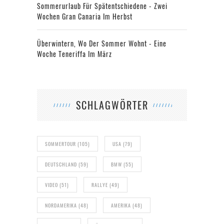
Sommerurlaub Für Spätentschiedene - Zwei
Wochen Gran Canaria Im Herbst
Überwintern, Wo Der Sommer Wohnt - Eine
Woche Teneriffa Im März
SCHLAGWÖRTER
SOMMERTOUR
(105)
USA
(79)
DEUTSCHLAND
(59)
BMW
(55)
VIDEO
(51)
RALLYE
(49)
NORDAMERIKA
(48)
AMERIKA
(48)