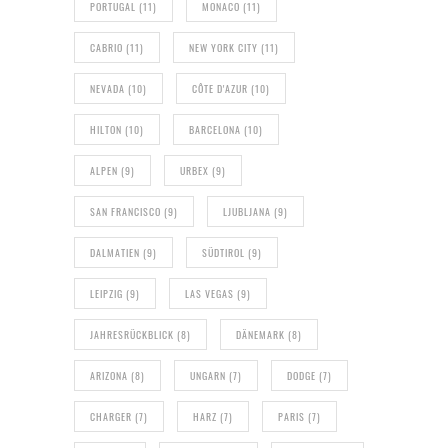
PORTUGAL
(11)
MONACO
(11)
CABRIO
(11)
NEW YORK CITY
(11)
NEVADA
(10)
CÔTE D'AZUR
(10)
HILTON
(10)
BARCELONA
(10)
ALPEN
(9)
URBEX
(9)
SAN FRANCISCO
(9)
LJUBLJANA
(9)
DALMATIEN
(9)
SÜDTIROL
(9)
LEIPZIG
(9)
LAS VEGAS
(9)
JAHRESRÜCKBLICK
(8)
DÄNEMARK
(8)
ARIZONA
(8)
UNGARN
(7)
DODGE
(7)
CHARGER
(7)
HARZ
(7)
PARIS
(7)