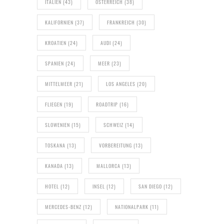
ITALIEN
(43)
ÖSTERREICH
(38)
KALIFORNIEN
(37)
FRANKREICH
(30)
KROATIEN
(24)
AUDI
(24)
SPANIEN
(24)
MEER
(23)
MITTELMEER
(21)
LOS ANGELES
(20)
FLIEGEN
(19)
ROADTRIP
(16)
SLOWENIEN
(15)
SCHWEIZ
(14)
TOSKANA
(13)
VORBEREITUNG
(13)
KANADA
(13)
MALLORCA
(13)
HOTEL
(12)
INSEL
(12)
SAN DIEGO
(12)
MERCEDES-BENZ
(12)
NATIONALPARK
(11)