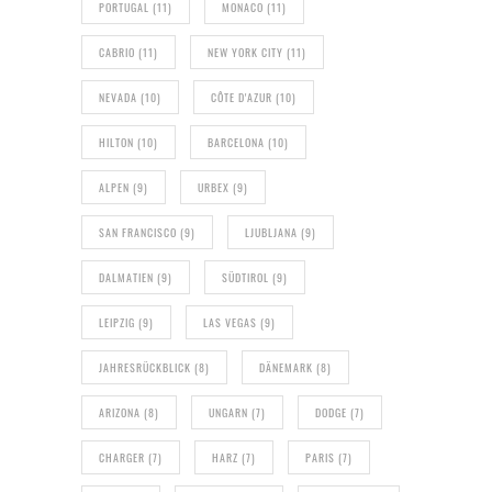
PORTUGAL
(11)
MONACO
(11)
CABRIO
(11)
NEW YORK CITY
(11)
NEVADA
(10)
CÔTE D'AZUR
(10)
HILTON
(10)
BARCELONA
(10)
ALPEN
(9)
URBEX
(9)
SAN FRANCISCO
(9)
LJUBLJANA
(9)
DALMATIEN
(9)
SÜDTIROL
(9)
LEIPZIG
(9)
LAS VEGAS
(9)
JAHRESRÜCKBLICK
(8)
DÄNEMARK
(8)
ARIZONA
(8)
UNGARN
(7)
DODGE
(7)
CHARGER
(7)
HARZ
(7)
PARIS
(7)