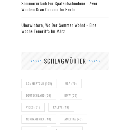
Sommerurlaub Für Spätentschiedene - Zwei
Wochen Gran Canaria Im Herbst
Überwintern, Wo Der Sommer Wohnt - Eine
Woche Teneriffa Im März
SCHLAGWÖRTER
SOMMERTOUR
(105)
USA
(79)
DEUTSCHLAND
(59)
BMW
(55)
VIDEO
(51)
RALLYE
(49)
NORDAMERIKA
(48)
AMERIKA
(48)