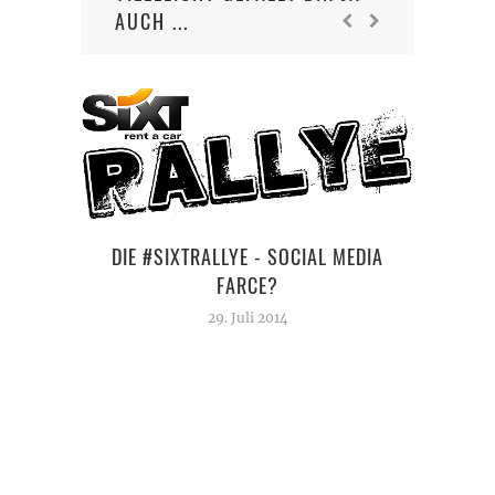
AUCH ...
DIE #SIXTRALLYE - SOCIAL MEDIA
FARCE?
29. Juli 2014
UPDA
VOM 