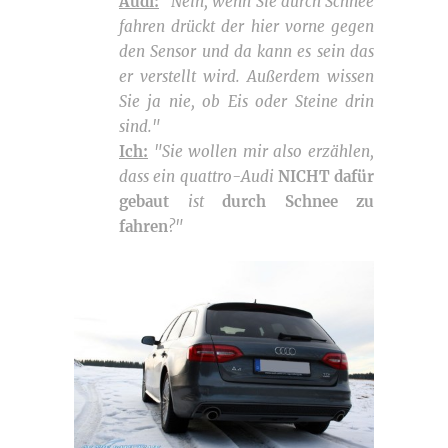
Audi:
"Nein, wenn Sie durch Schnee
fahren drückt der hier vorne gegen
den Sensor und da kann es sein das
er verstellt wird. Außerdem wissen
Sie ja nie, ob Eis oder Steine drin
sind."
Ich:
"Sie wollen mir also erzählen,
dass ein quattro-Audi
NICHT dafür
gebaut
ist
durch Schnee zu
fahren
?"