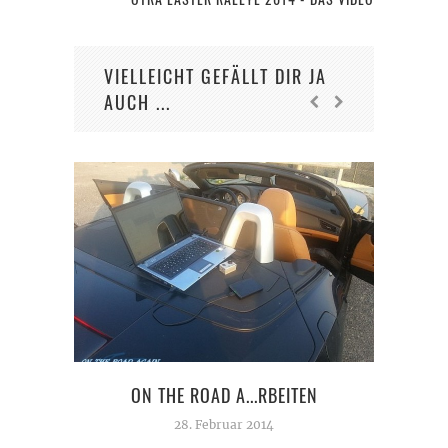
VIELLEICHT GEFÄLLT DIR JA
AUCH ...
VO
ON THE ROAD A...RBEITEN
SE
28. Februar 2014