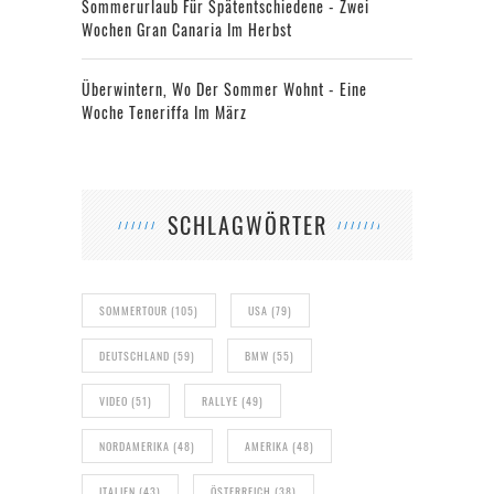
Sommerurlaub Für Spätentschiedene - Zwei
Wochen Gran Canaria Im Herbst
Überwintern, Wo Der Sommer Wohnt - Eine
Woche Teneriffa Im März
SCHLAGWÖRTER
SOMMERTOUR
(105)
USA
(79)
DEUTSCHLAND
(59)
BMW
(55)
VIDEO
(51)
RALLYE
(49)
NORDAMERIKA
(48)
AMERIKA
(48)
ITALIEN
(43)
ÖSTERREICH
(38)