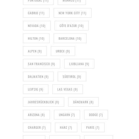
PORTUGAL
(11)
MONACO
(11)
CABRIO
(11)
NEW YORK CITY
(11)
NEVADA
(10)
CÔTE D'AZUR
(10)
HILTON
(10)
BARCELONA
(10)
ALPEN
(9)
URBEX
(9)
SAN FRANCISCO
(9)
LJUBLJANA
(9)
DALMATIEN
(9)
SÜDTIROL
(9)
LEIPZIG
(9)
LAS VEGAS
(9)
JAHRESRÜCKBLICK
(8)
DÄNEMARK
(8)
ARIZONA
(8)
UNGARN
(7)
DODGE
(7)
CHARGER
(7)
HARZ
(7)
PARIS
(7)