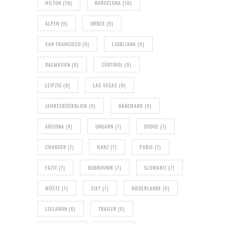
HILTON
(10)
BARCELONA
(10)
ALPEN
(9)
URBEX
(9)
SAN FRANCISCO
(9)
LJUBLJANA
(9)
DALMATIEN
(9)
SÜDTIROL
(9)
LEIPZIG
(9)
LAS VEGAS
(9)
JAHRESRÜCKBLICK
(8)
DÄNEMARK
(8)
ARIZONA
(8)
UNGARN
(7)
DODGE
(7)
CHARGER
(7)
HARZ
(7)
PARIS
(7)
FAZIT
(7)
DUBROVNIK
(7)
SLOWAKEI
(7)
WÜSTE
(7)
SIXT
(7)
NIEDERLANDE
(6)
LISSABON
(6)
TRAILER
(6)