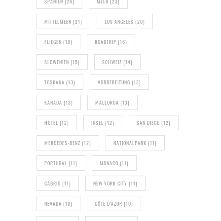
SPANIEN
(24)
MEER
(23)
MITTELMEER
(21)
LOS ANGELES
(20)
FLIEGEN
(19)
ROADTRIP
(16)
SLOWENIEN
(15)
SCHWEIZ
(14)
TOSKANA
(13)
VORBEREITUNG
(13)
KANADA
(13)
MALLORCA
(13)
HOTEL
(12)
INSEL
(12)
SAN DIEGO
(12)
MERCEDES-BENZ
(12)
NATIONALPARK
(11)
PORTUGAL
(11)
MONACO
(11)
CABRIO
(11)
NEW YORK CITY
(11)
NEVADA
(10)
CÔTE D'AZUR
(10)